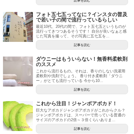
記事を読む
フォト五七五ってなに？インスタの普及
で若い子の間で流行っているらしい
最近10代、20代の間で、フォト五七五というものが
流行ってきつつあるそうです！ 自分が良いなぁと感
じた写真を撮って、その写真に五七五を...
記事を読む
ダウニーはもういらない！無香料柔軟剤
のススメ
これから流行るもの。それは、香りのしない洗濯用
柔軟剤や洗剤でしょう。 香り付き柔軟剤「ダウニ
ー」がとても流行っている 今から10...
記事を読む
これから注目！ジャンボアボカド！
巨大なアボカドジャンボアボカドがこれからクル？
ジャンボアボカドは、スーパーで売っている普通の
サイズのアボカドの2倍～３倍くらいありま...
記事を読む