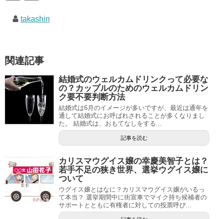
takashin
関連記事
結婚式のウェルカムドリンクって必要な
の？カップルのためのウェルカムドリン
ク要不要判断方法
結婚式は6月のイメージが多いですが、最近は通年を
通して結婚式にお呼ばれされることが多くなりまし
た。 結婚式は、おもてなしをする...
記事を読む
カリスマウグイス嬢の幸慶美智子とは？
若手不足の狭き世界、選挙ウグイス嬢に
ついて
ウグイス嬢とはなに？カリスマウグイス嬢がいるっ
て本当？ 選挙期間中に街宣車でマイク持ち候補者の
サポートとともに有権者に対しての投票呼び...